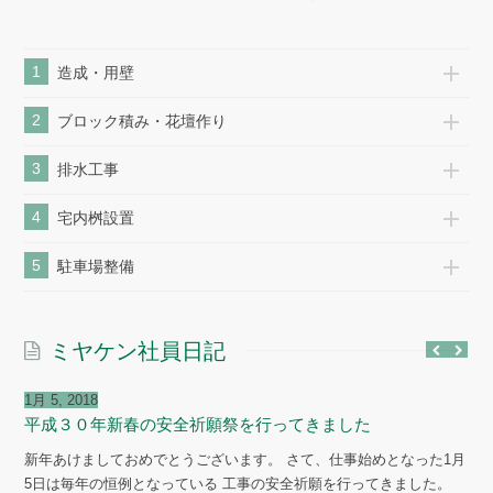
1
造成・用壁
2
ブロック積み・花壇作り
3
排水工事
4
宅内桝設置
5
駐車場整備
ミヤケン社員日記
1月 5, 2018
平成３０年新春の安全祈願祭を行ってきました
新年あけましておめでとうございます。 さて、仕事始めとなった1月
5日は毎年の恒例となっている 工事の安全祈願を行ってきました。