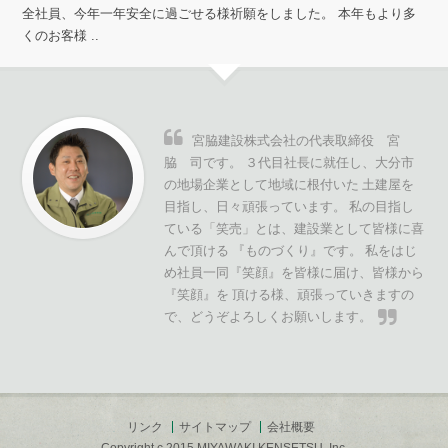
全社員、今年一年安全に過ごせる様祈願をしました。 本年もより多
くのお客様 ..
宮脇建設株式会社の代表取締役 宮
脇 司です。 ３代目社長に就任し、大分市
の地場企業として地域に根付いた 土建屋を
目指し、日々頑張っています。 私の目指し
ている「笑売」とは、建設業として皆様に喜
んで頂ける 『ものづくり』です。 私をはじ
め社員一同『笑顔』を皆様に届け、皆様から
『笑顔』を 頂ける様、頑張っていきますの
で、どうぞよろしくお願いします。
リンク
サイトマップ
会社概要